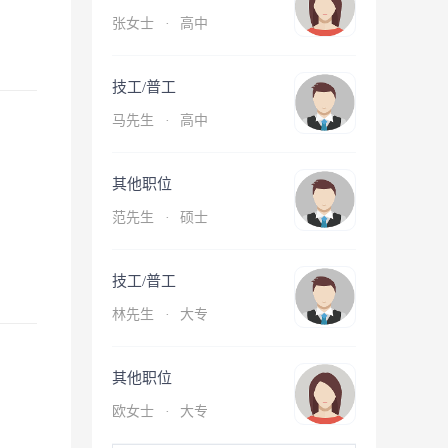
张女士
·
高中
技工/普工
马先生
·
高中
其他职位
范先生
·
硕士
技工/普工
林先生
·
大专
其他职位
欧女士
·
大专